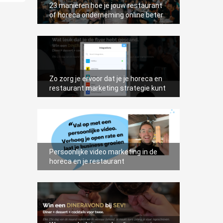
23 manieren hoe je jouw restaurant
of horeca onderneming online beter
zichtbaar maakt
Zo zorg je ervoor dat je je horeca en
restaurant marketing strategie kunt
automatiseren
Persoonlijke video marketing in de
horeca en je restaurant