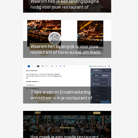
Waarom heb je een landingspagina
nodig voor jouw restaurant of
horecazaak
Waarom het belangrijk is voor jouw
restaurant of horecazaak om leads
te verzamelen.
7 tips waarom Emailmarketing
onmisbaar is in je restaurant of
horecazaak
Hoe maak je een goede restaurant