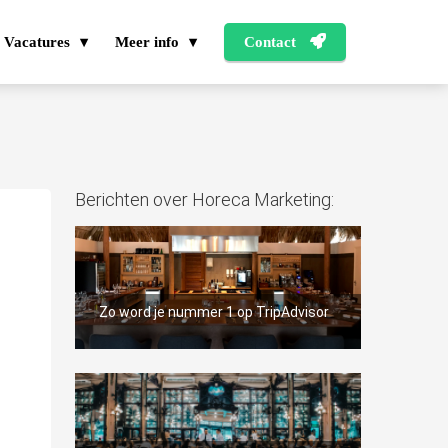
Vacatures
Meer info
Contact
Berichten over Horeca Marketing:
Zo word je nummer 1 op TripAdvisor