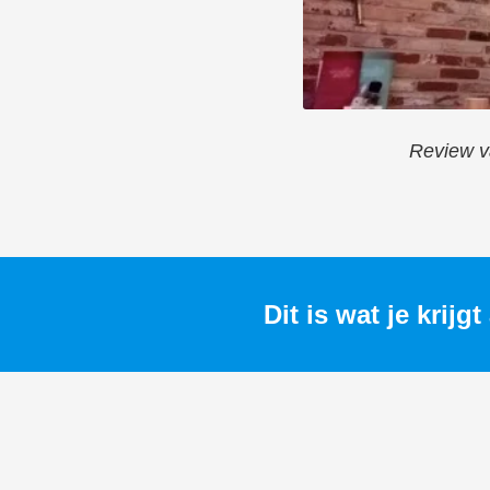
Review v
Dit is wat je krij