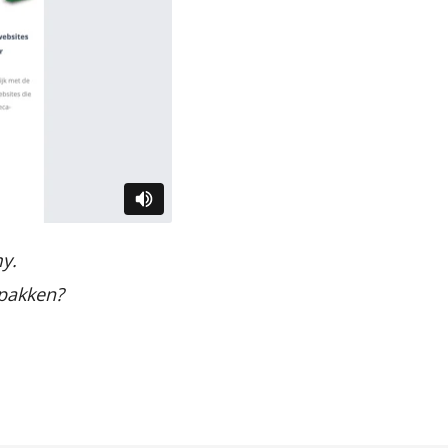
y.
pakken?