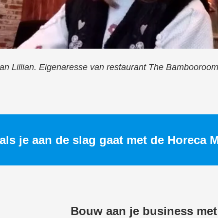
an Lillian. Eigenaresse van restaurant The Bambooroom
gt als je aan de slag gaat met de Horec
Bouw aan je business met